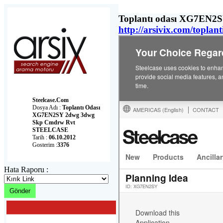
Toplantı odası XG7EN2
http://arsivix.com/topl
Steelcase.com
Dosya Adı :
Toplantı Odası
XG7EN2SY 2dwg 3dwg
Skp Cmdrw Rvt
STEELCASE
Tarih :
06.10.2012
Gosterim :
3376
Hata Raporu :