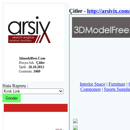
Çitler -
http://arsivix.c
3dmodelfree.com
Dosya Adı :
Çitler
Tarih :
26.10.2012
Gosterim :
3469
Hata Raporu :