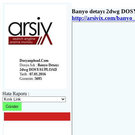
Banyo detayı 2dwg DO
http://arsivix.com/ban
Dosyaupload.com
Dosya Adı :
Banyo Detayı
2dwg DOSYAUPLOAD
Tarih :
07.01.2016
Gosterim :
5695
Hata Raporu :