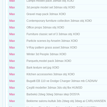
Max
Lamps modell pack 3dmax obj XOIO
Max
3d people model set 3dmax obj XOIO
Max
Gravel map pack 3dmax XOIO
Max
Contemporary furniture collection 3dmax obj XOIO
Max
Office props 3dmax obj XOIO
Max
Furniture classic set of 3 3dmax obj XOIO
Max
Particle scenes by Anselm 3dmax XOIO
Max
V-Ray pattern grass asset 3dmax XOIO
Max
Winter 3d People 3dmax XOIO
Max
Parquets,model pack 3dmax XOIO
Max
Bark texture set jpg XOIO
Max
Kitchen accessories 3dmax obj XOIO
Max
Bugatti EB 110 ve Dodge Charger 3dmax mb CADNAV
Max
Çeşitli modeller 3dmax 3ds obj fbx HUM3D
Max
Barbekü 2dwg 3dwg 3dmax step DOSYA
Max
Bekleme salonu kultuk 3ds 2dwg obj 3dwg ai CARLHANSEN