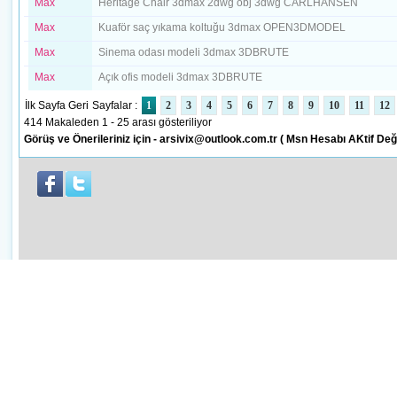
Max
Heritage Chair 3dmax 2dwg obj 3dwg CARLHANSEN
Max
Kuaför saç yıkama koltuğu 3dmax OPEN3DMODEL
Max
Sinema odası modeli 3dmax 3DBRUTE
Max
Açık ofis modeli 3dmax 3DBRUTE
İlk Sayfa Geri
Sayfalar :
1
2
3
4
5
6
7
8
9
10
11
12
414 Makaleden 1 - 25 arası gösteriliyor
Görüş ve Önerileriniz için - arsivix@outlook.com.tr ( Msn Hesabı AKtif Deği