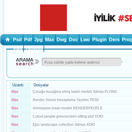
Psd
Pdf
Jpg
Max
Dwg
Doc
Lwo
Plugin
Ders
Pro
Vwx
Yarışma
Uzantı
Dosyalar
Max
Çocuğu kucağına almış kadın modeli 3dmax FLYING
Max
Render Süresi Hesaplama Yazılımı TR3D
Max
Animasyon insan modeli RENDERPEOPLE
Max
Cutout people greenscreen sitting psd XOIO
Max
Epic landscape collection 3dmax XOIO